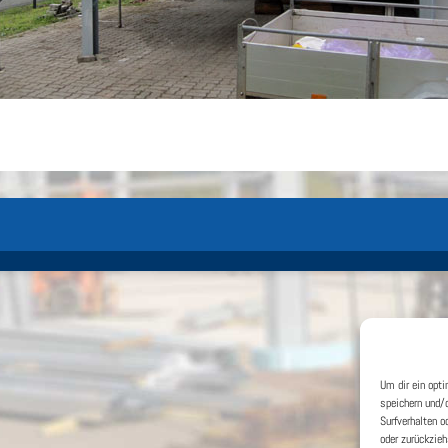
Um dir ein opt
speichern und/
Surfverhalten o
oder zurückzie